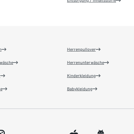
Entsorgung / Inhaltsstoffe
n
Herrenpullover
wäsche
Herrenunterwäsche
n
Kinderkleidung
e
Babykleidung