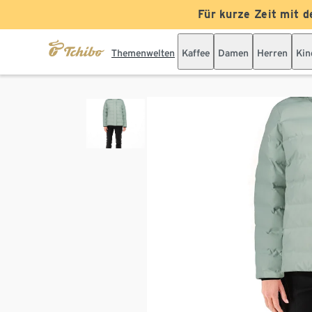
Für kurze Zeit mit d
Themenwelten
Kaffee
Damen
Herren
Kin