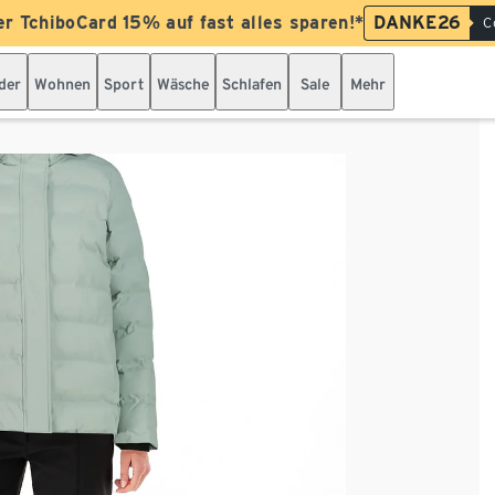
er TchiboCard 15% auf fast alles sparen!*
DANKE26
C
der
Wohnen
Sport
Wäsche
Schlafen
Sale
Mehr