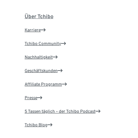
Über Tchibo
Karriere
Tchibo Community
Nachhaltigkeit
Geschäftskunden
Affiliate Programm
Presse
5 Tassen täglich – der Tchibo Podcast
Tchibo Blog