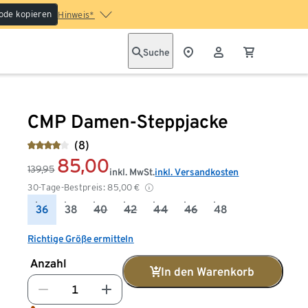
ode kopieren
Hinweis*
Suche
CMP Damen-Steppjacke
(8)
85,00
139,95
inkl. MwSt.
inkl. Versandkosten
30-Tage-Bestpreis:
85,00
€
36
38
40
42
44
46
48
Richtige Größe ermitteln
Anzahl
In den Warenkorb