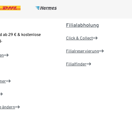
Filialabholung
d ab 29 € & kostenlose
Click & Collect
.
Filialreservierung
en
Filialfinder
ner
e ändern