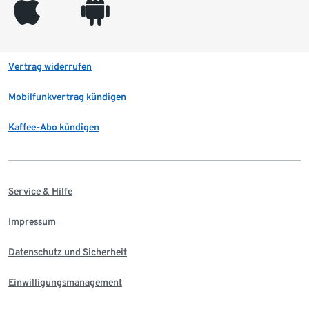
appleinc
android
Vertrag widerrufen
Mobilfunkvertrag kündigen
Kaffee-Abo kündigen
Service & Hilfe
Impressum
Datenschutz und Sicherheit
Einwilligungsmanagement