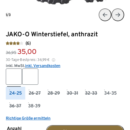
1/3
JAKO-O Winterstiefel, anthrazit
(6)
35,00
36,95
30-Tage-Bestpreis:
36,99
€
inkl. MwSt.
inkl. Versandkosten
24-25
26-27
28-29
30-31
32-33
34-35
36-37
38-39
Richtige Größe ermitteln
Anzahl