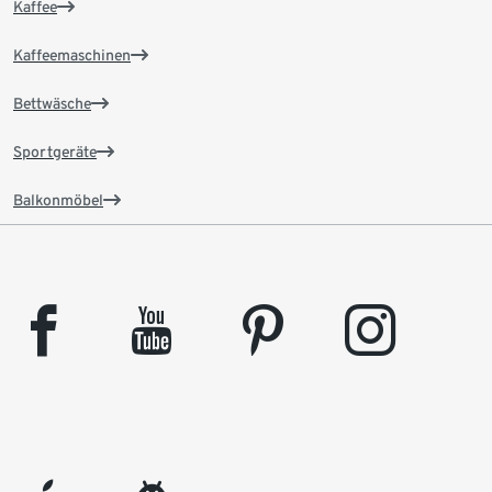
Kaffee
Kaffeemaschinen
Bettwäsche
Sportgeräte
Balkonmöbel
facebook
youtube
pinterest
instagram