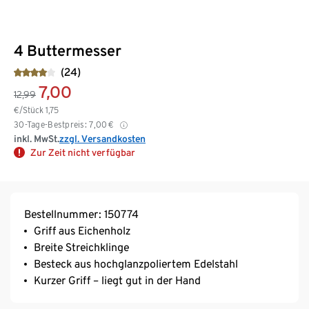
4 Buttermesser
(24)
7,00
12,99
€/Stück
1,75
30-Tage-Bestpreis:
7,00
€
inkl. MwSt.
zzgl. Versandkosten
Zur Zeit nicht verfügbar
Bestellnummer: 150774
Griff aus Eichenholz
Breite Streichklinge
Besteck aus hochglanzpoliertem Edelstahl
Kurzer Griff – liegt gut in der Hand