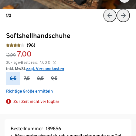
1/2
Softshellhandschuhe
(96)
7,00
12,99
30-Tage-Bestpreis:
7,00
€
inkl. MwSt.
zzgl. Versandkosten
6,5
7,5
8,5
9,5
Richtige Größe ermitteln
Zur Zeit nicht verfügbar
Bestellnummer: 189856
Wasserabweisend durch umweltschonende evoPel-