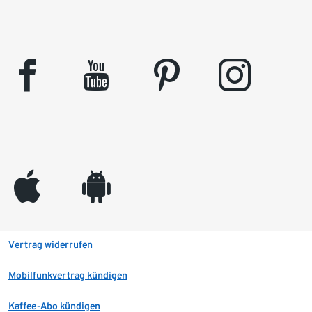
facebook
youtube
pinterest
instagram
appleinc
android
Vertrag widerrufen
Mobilfunkvertrag kündigen
Kaffee-Abo kündigen