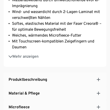
Imprägnierung
Wind- und wasserdicht durch 2-Lagen-Laminat mit
verschweißten Nähten
Softes, elastisches Material mit der Faser Creora® –
für optimale Bewegungsfreiheit
Weiches, wärmendes Microfleece-Futter
Mit Touchscreen-kompatiblen Zeigefingern und
Daumen
Handinnenflächen mit rutschhemmendem
Mehr anzeigen
Lederimitat-Besatz
Mit elastischem Rippbund – schließt Handgelenk
optimal ab
Mit Klickverschluss zu verbinden – ideal für
Produktbeschreibung
unterwegs
Unisex
Material & Pflege
Microfleece