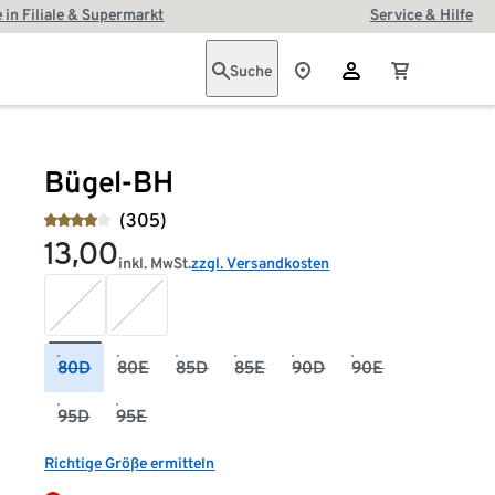
 in Filiale & Supermarkt
Service & Hilfe
Suche
Bügel-BH
(305)
13,00
inkl. MwSt.
zzgl. Versandkosten
80D
80E
85D
85E
90D
90E
95D
95E
Richtige Größe ermitteln