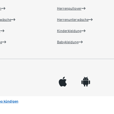
n
Herrenpullover
wäsche
Herrenunterwäsche
n
Kinderkleidung
e
Babykleidung
appleinc
android
bo kündigen