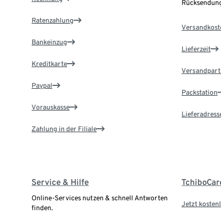
Rücksendung
Ratenzahlung
Versandkost
Bankeinzug
Lieferzeit
Kreditkarte
Versandpart
Paypal
Packstation
Vorauskasse
Lieferadress
Zahlung in der Filiale
Service & Hilfe
TchiboCar
Online-Services nutzen & schnell Antworten
Jetzt kostenl
finden.