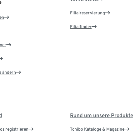
.
Filialreservierung
en
Filialfinder
ner
e ändern
d
Rund um unsere Produkte
os registrieren
Tchibo Kataloge & Magazine