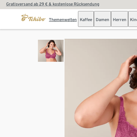
Gratisversand ab 29 € & kostenlose Rücksendung
Themenwelten
Kaffee
Damen
Herren
Kin