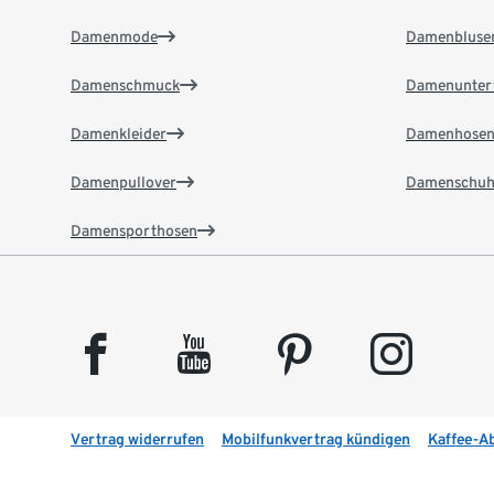
Damenmode
Damenbluse
Damenschmuck
Damenunter
Damenkleider
Damenhose
Damenpullover
Damenschuh
Damensporthosen
facebook
youtube
pinterest
instagram
Vertrag widerrufen
Mobilfunkvertrag kündigen
Kaffee-A