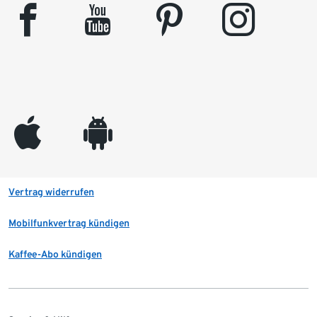
facebook
youtube
pinterest
instagram
appleinc
android
Vertrag widerrufen
Mobilfunkvertrag kündigen
Kaffee-Abo kündigen