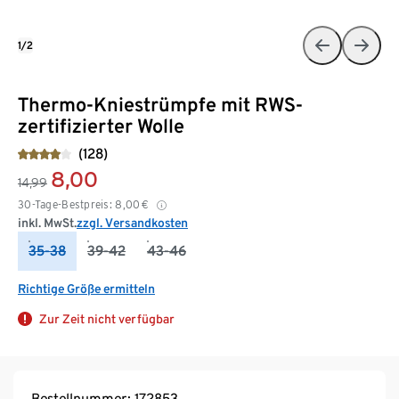
1/2
Thermo-Kniestrümpfe mit RWS-
zertifizierter Wolle
(128)
8,00
14,99
30-Tage-Bestpreis:
8,00
€
inkl. MwSt.
zzgl. Versandkosten
35-38
39-42
43-46
Richtige Größe ermitteln
Zur Zeit nicht verfügbar
Bestellnummer: 172853