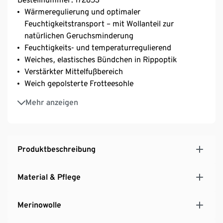
Wärmeregulierung und optimaler
Feuchtigkeitstransport – mit Wollanteil zur
natürlichen Geruchsminderung
Feuchtigkeits- und temperaturregulierend
Weiches, elastisches Bündchen in Rippoptik
Verstärkter Mittelfußbereich
Weich gepolsterte Frotteesohle
Extraflache Zehennaht
Mehr anzeigen
Mit Elasthan: formbeständig, perfekter Sitz bei
voller Bewegungsfreiheit
Unisex
Dieses Produkt beinhaltet 41% RWS-zertifizierte
Produktbeschreibung
Wolle, zertifiziert durch CU 809415
Material & Pflege
Merinowolle