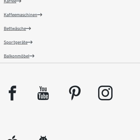
Kaffee
Kaffeemaschinen
Bettwäsche
Sportgeräte
Balkonmöbel
facebook
youtube
pinterest
instagram