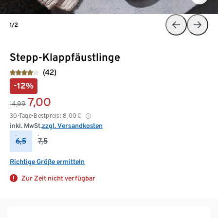
1/2
Stepp-Klappfäustlinge
(42)
-12%
7,00
14,99
30-Tage-Bestpreis:
8,00
€
inkl. MwSt.
zzgl. Versandkosten
6,5
7,5
Richtige Größe ermitteln
Zur Zeit nicht verfügbar