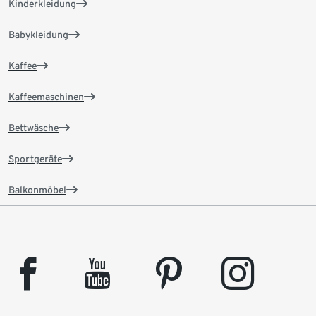
Kinderkleidung
Babykleidung
Kaffee
Kaffeemaschinen
Bettwäsche
Sportgeräte
Balkonmöbel
facebook
youtube
pinterest
instagram