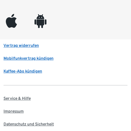
appleinc
android
Vertrag widerrufen
Mobilfunkvertrag kündigen
Kaffee-Abo kündigen
Service & Hilfe
Impressum
Datenschutz und Sicherheit