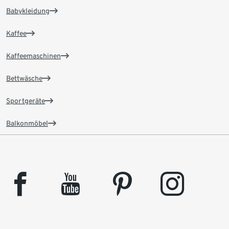
Babykleidung
Kaffee
Kaffeemaschinen
Bettwäsche
Sportgeräte
Balkonmöbel
facebook
youtube
pinterest
instagram