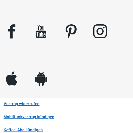
facebook
youtube
pinterest
instagram
appleinc
android
Vertrag widerrufen
Mobilfunkvertrag kündigen
Kaffee-Abo kündigen