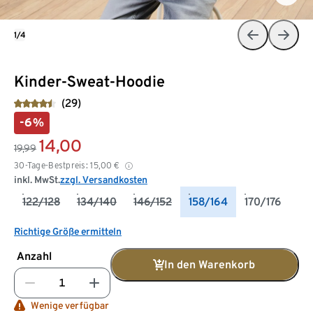
1/4
Kinder-Sweat-Hoodie
(29)
-6%
14,00
19,99
30-Tage-Bestpreis:
15,00
€
inkl. MwSt.
zzgl. Versandkosten
122/128
134/140
146/152
158/164
170/176
Richtige Größe ermitteln
Anzahl
In den Warenkorb
Wenige verfügbar