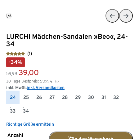
1/6
LURCHI Mädchen-Sandalen »Beo«, 24-
34
(1)
-34%
39,00
59,99
30-Tage-Bestpreis:
59,99
€
inkl. MwSt.
inkl. Versandkosten
24
25
26
27
28
29
30
31
32
33
34
Richtige Größe ermitteln
Anzahl
In den Warenkorb