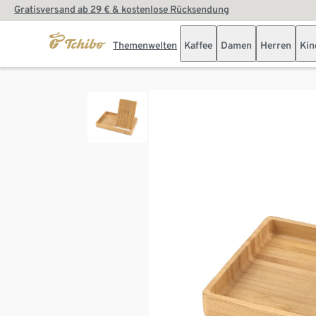
Gratisversand ab 29 € & kostenlose Rücksendung
Themenwelten
Kaffee
Damen
Herren
Kin