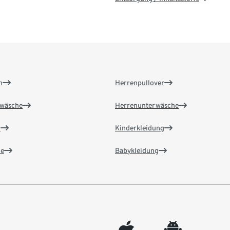
n
Herrenpullover
wäsche
Herrenunterwäsche
n
Kinderkleidung
e
Babykleidung