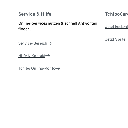
Service & Hilfe
TchiboCar
Online-Services nutzen & schnell Antworten
Jetzt kostenl
finden.
Jetzt Vortei
Service-Bereich
Hilfe & Kontakt
Tchibo Online-Konto