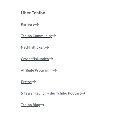
Über Tchibo
Karriere
Tchibo Community
Nachhaltigkeit
Geschäftskunden
Affiliate Programm
Presse
5 Tassen täglich – der Tchibo Podcast
Tchibo Blog