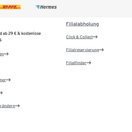
Filialabholung
d ab 29 € & kostenlose
Click & Collect
.
Filialreservierung
en
Filialfinder
ner
e ändern