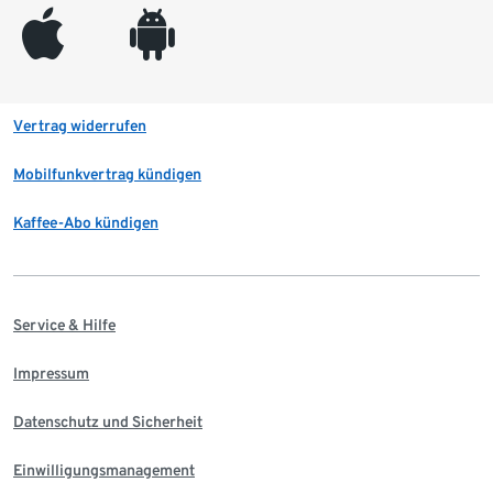
appleinc
android
Vertrag widerrufen
Mobilfunkvertrag kündigen
Kaffee-Abo kündigen
Service & Hilfe
Impressum
Datenschutz und Sicherheit
Einwilligungsmanagement