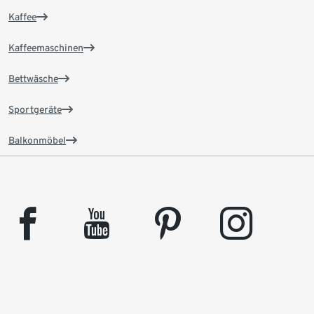
Kaffee
Kaffeemaschinen
Bettwäsche
Sportgeräte
Balkonmöbel
facebook
youtube
pinterest
instagram