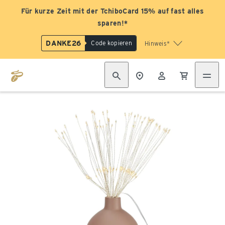
Für kurze Zeit mit der TchiboCard 15% auf fast alles
sparen!*
DANKE26
Code kopieren
Hinweis*