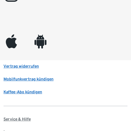
appleinc
android
Vertrag widerrufen
Mobilfunkvertrag kündigen
Kaffee-Abo kündigen
Service & Hilfe