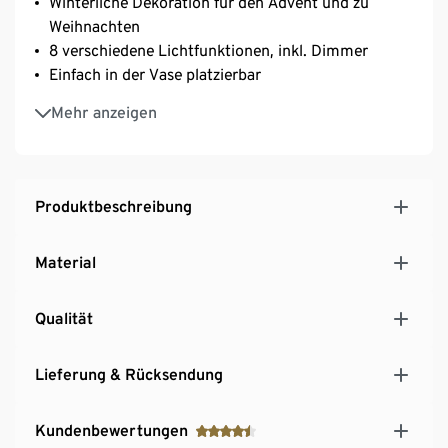
Winterliche Dekoration für den Advent und zu
Weihnachten
8 verschiedene Lichtfunktionen, inkl. Dimmer
Einfach in der Vase platzierbar
Auch zum Aufhängen geeignet – die moderne
Mehr anzeigen
Alternative zum klassischen Mistelzweig
Mit Timerfunktion: automatisches Abschalten nach
ca. 6 Stunden, automatisches Wiedereinschalten
nach ca. 18 Stunden
Produktbeschreibung
Material
Qualität
Lieferung & Rücksendung
Kundenbewertungen