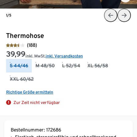
1/5
Thermohose
(188)
39,99
inkl. MwSt.
inkl. Versandkosten
S 44/46
M 48/50
L 52/54
XL 56/58
XXL 60/62
Richtige Größe ermitteln
Zur Zeit nicht verfügbar
Bestellnummer: 172686