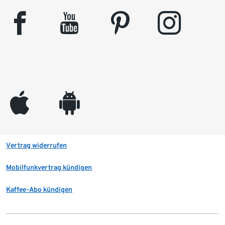
facebook
youtube
pinterest
instagram
appleinc
android
Vertrag widerrufen
Mobilfunkvertrag kündigen
Kaffee-Abo kündigen