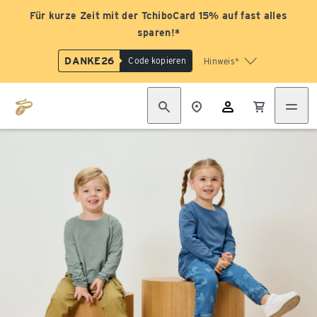
Für kurze Zeit mit der TchiboCard 15% auf fast alles
sparen!*
DANKE26
Code kopieren
Hinweis*