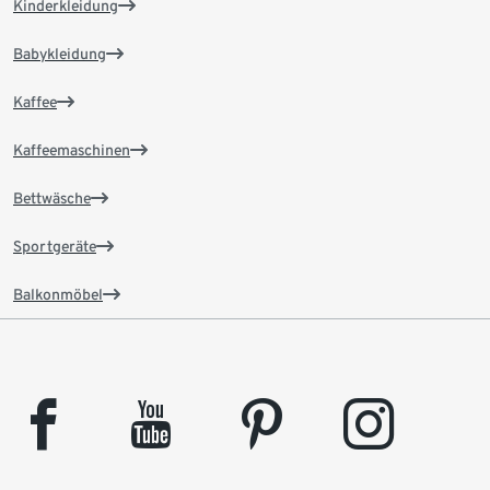
Kinderkleidung
Babykleidung
Kaffee
Kaffeemaschinen
Bettwäsche
Sportgeräte
Balkonmöbel
facebook
youtube
pinterest
instagram