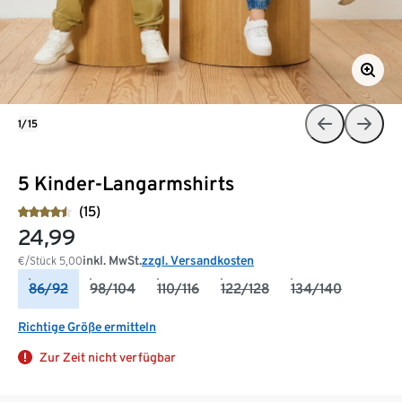
1/15
5 Kinder-Langarmshirts
(15)
24,99
inkl. MwSt.
zzgl. Versandkosten
€/Stück
5,00
86/92
98/104
110/116
122/128
134/140
Richtige Größe ermitteln
Zur Zeit nicht verfügbar