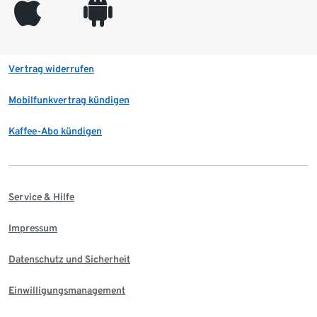
appleinc
android
Vertrag widerrufen
Mobilfunkvertrag kündigen
Kaffee-Abo kündigen
Service & Hilfe
Impressum
Datenschutz und Sicherheit
Einwilligungsmanagement