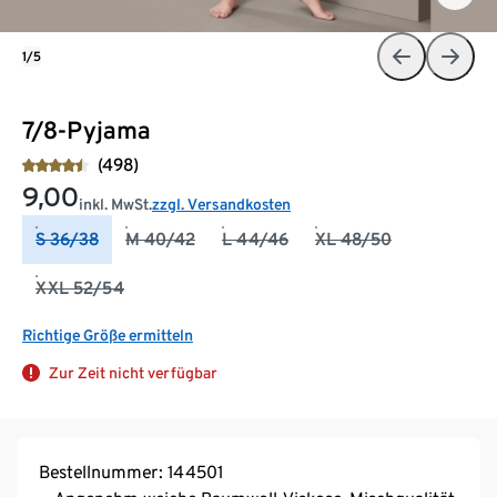
1/5
7/8-Pyjama
(498)
9,00
inkl. MwSt.
zzgl. Versandkosten
S 36/38
M 40/42
L 44/46
XL 48/50
XXL 52/54
Richtige Größe ermitteln
Zur Zeit nicht verfügbar
Bestellnummer: 144501