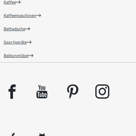
Kaffee
Kaffeemaschinen
Bettwäsche
Sportgeräte
Balkonmöbel
facebook
youtube
pinterest
instagram