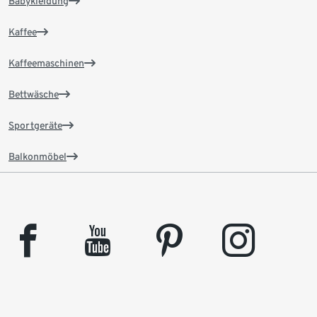
Babykleidung
Kaffee
Kaffeemaschinen
Bettwäsche
Sportgeräte
Balkonmöbel
facebook
youtube
pinterest
instagram