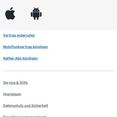
appleinc
android
Vertrag widerrufen
Mobilfunkvertrag kündigen
Kaffee-Abo kündigen
Service & Hilfe
Impressum
Datenschutz und Sicherheit