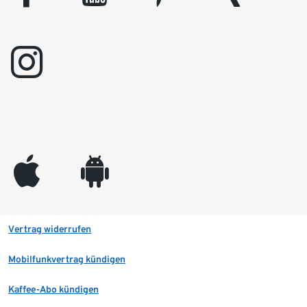
instagram
appleinc
android
Vertrag widerrufen
Mobilfunkvertrag kündigen
Kaffee-Abo kündigen