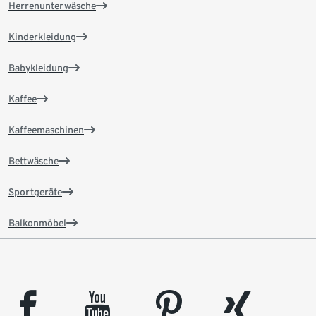
Herrenunterwäsche
Kinderkleidung
Babykleidung
Kaffee
Kaffeemaschinen
Bettwäsche
Sportgeräte
Balkonmöbel
facebook
youtube
pinterest
xing