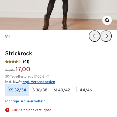
1/3
Strickrock
(41)
17,00
32,99
30-Tage-Bestpreis:
17,00
€
inkl. MwSt.
zzgl. Versandkosten
XS 32/34
S 36/38
M 40/42
L 44/46
Richtige Größe ermitteln
Zur Zeit nicht verfügbar