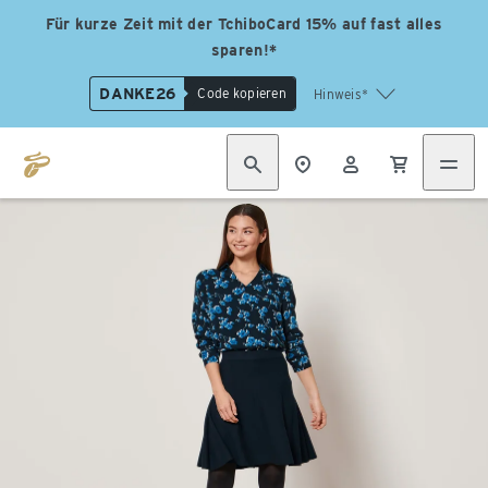
Für kurze Zeit mit der TchiboCard 15% auf fast alles
sparen!*
DANKE26
Code kopieren
Hinweis*