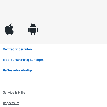
appleinc
android
Vertrag widerrufen
Mobilfunkvertrag kündigen
Kaffee-Abo kündigen
Service & Hilfe
Impressum