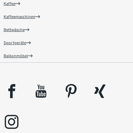
Kaffee
Kaffeemaschinen
Bettwäsche
Sportgeräte
Balkonmöbel
facebook
youtube
pinterest
xing
instagram