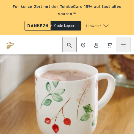
Für kurze Zeit mit der TchiboCard 15% auf fast alles
sparen!*
DANKE26
Code kopieren
Hinweis*