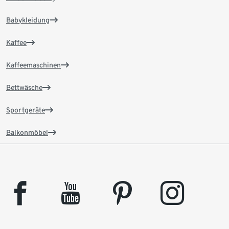
Babykleidung
Kaffee
Kaffeemaschinen
Bettwäsche
Sportgeräte
Balkonmöbel
facebook
youtube
pinterest
instagram