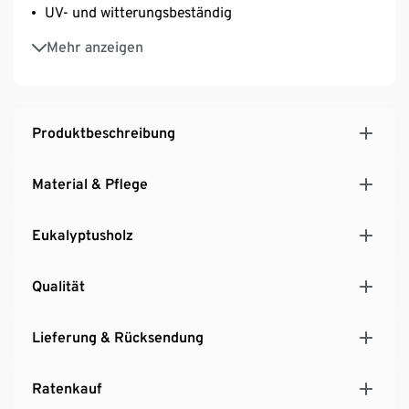
UV- und witterungsbeständig
Aus hochwertigem, Eukalyptusholz
Mehr anzeigen
Kissen an der Seite der Liege fixierbar – verhindert
unangenehmes Verrutschen
Produktbeschreibung
Material & Pflege
Eukalyptusholz
Qualität
Lieferung & Rücksendung
Ratenkauf