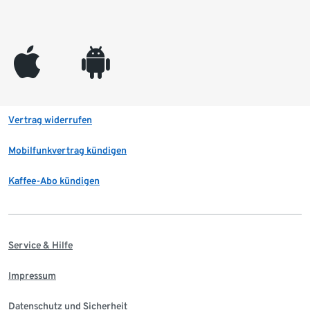
appleinc
android
Vertrag widerrufen
Mobilfunkvertrag kündigen
Kaffee-Abo kündigen
Service & Hilfe
Impressum
Datenschutz und Sicherheit