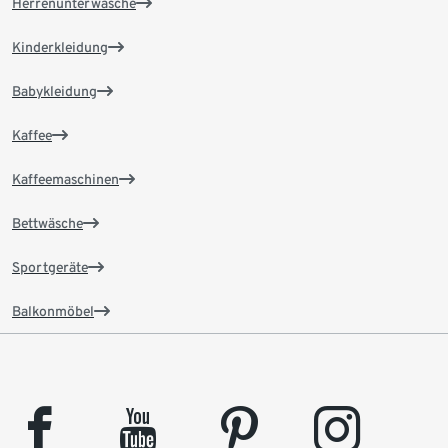
Herrenunterwäsche
Kinderkleidung
Babykleidung
Kaffee
Kaffeemaschinen
Bettwäsche
Sportgeräte
Balkonmöbel
facebook
youtube
pinterest
instagram