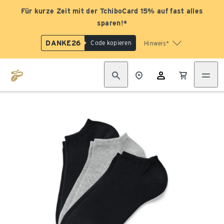
Für kurze Zeit mit der TchiboCard 15% auf fast alles
sparen!*
DANKE26
Code kopieren
Hinweis*