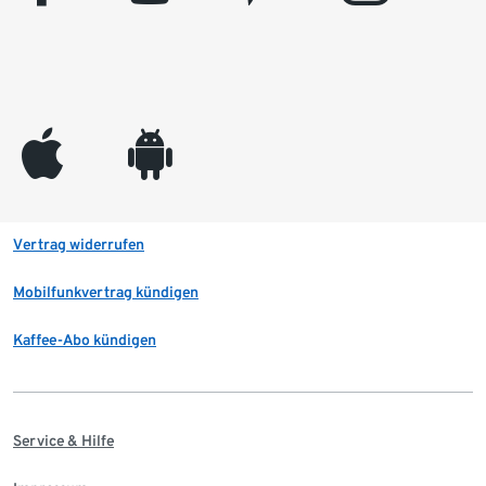
appleinc
android
Vertrag widerrufen
Mobilfunkvertrag kündigen
Kaffee-Abo kündigen
Service & Hilfe