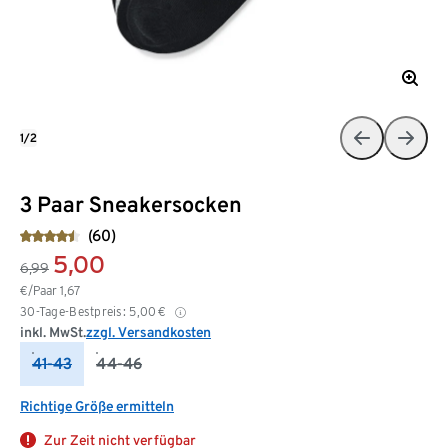
1/2
3 Paar Sneakersocken
(60)
5,00
6,99
€/Paar
1,67
30-Tage-Bestpreis:
5,00
€
inkl. MwSt.
zzgl. Versandkosten
41-43
44-46
Richtige Größe ermitteln
Zur Zeit nicht verfügbar