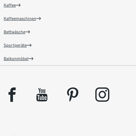
Kaffee
Kaffeemaschinen
Bettwäsche
Sportgeräte
Balkonmöbel
facebook
youtube
pinterest
instagram