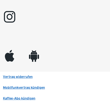
instagram
appleinc
android
Vertrag widerrufen
Mobilfunkvertrag kündigen
Kaffee-Abo kündigen