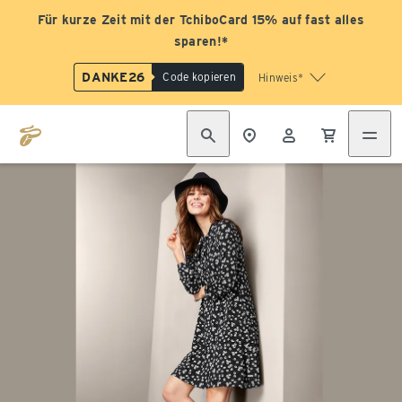
Für kurze Zeit mit der TchiboCard 15% auf fast alles
sparen!*
DANKE26
Code kopieren
Hinweis*