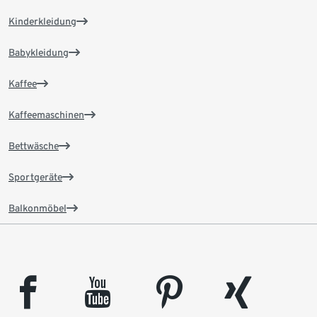
Kinderkleidung
Babykleidung
Kaffee
Kaffeemaschinen
Bettwäsche
Sportgeräte
Balkonmöbel
facebook
youtube
pinterest
xing