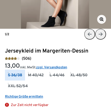
1/2
Jerseykleid im Margeriten-Dessin
(506)
13,00
inkl. MwSt.
zzgl. Versandkosten
S 36/38
M 40/42
L 44/46
XL 48/50
XXL 52/54
Richtige Größe ermitteln
Zur Zeit nicht verfügbar