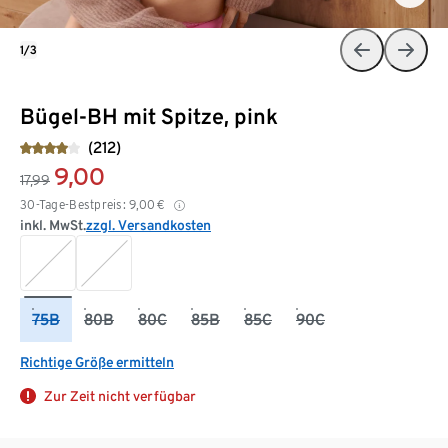
1/3
Bügel-BH mit Spitze, pink
(212)
9,00
17,99
30-Tage-Bestpreis:
9,00
€
inkl. MwSt.
zzgl. Versandkosten
75B
80B
80C
85B
85C
90C
Richtige Größe ermitteln
Zur Zeit nicht verfügbar