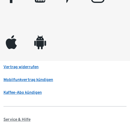
appleinc
android
Vertrag widerrufen
Mobilfunkvertrag kündigen
Kaffee-Abo kündigen
Service & Hilfe