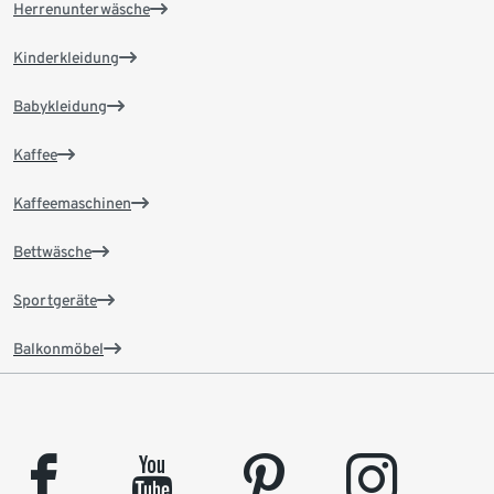
Herrenunterwäsche
Kinderkleidung
Babykleidung
Kaffee
Kaffeemaschinen
Bettwäsche
Sportgeräte
Balkonmöbel
facebook
youtube
pinterest
instagram