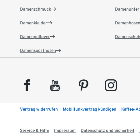
Damenschmuck
Damenunter
Damenkleider
Damenhose
Damenpullover
Damenschuh
Damensporthosen
facebook
youtube
pinterest
instagram
Vertrag widerrufen
Mobilfunkvertrag kündigen
Kaffee-A
Service & Hilfe
Impressum
Datenschutz und Sicherheit