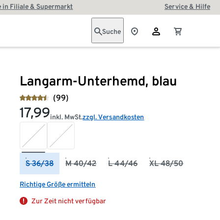
 in Filiale & Supermarkt
Service & Hilfe
Suche
Langarm-Unterhemd, blau
(99)
17,99
inkl. MwSt.
zzgl. Versandkosten
S 36/38
M 40/42
L 44/46
XL 48/50
Richtige Größe ermitteln
Zur Zeit nicht verfügbar