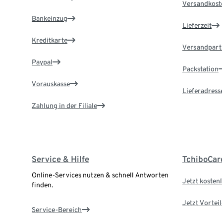
Versandkost
Bankeinzug
Lieferzeit
Kreditkarte
Versandpart
Paypal
Packstation
Vorauskasse
Lieferadress
Zahlung in der Filiale
Service & Hilfe
TchiboCar
Online-Services nutzen & schnell Antworten
Jetzt kostenl
finden.
Jetzt Vortei
Service-Bereich