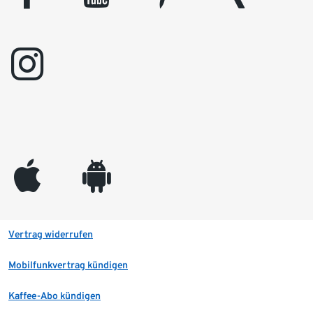
instagram
appleinc
android
Vertrag widerrufen
Mobilfunkvertrag kündigen
Kaffee-Abo kündigen