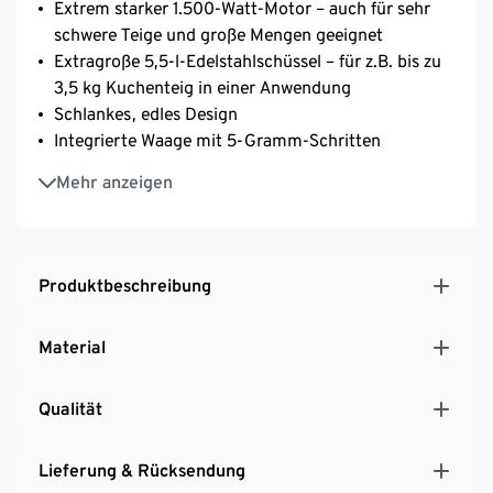
Extrem starker 1.500-Watt-Motor – auch für sehr
schwere Teige und große Mengen geeignet
Extragroße 5,5-l-Edelstahlschüssel – für z.B. bis zu
3,5 kg Kuchenteig in einer Anwendung
Schlankes, edles Design
Integrierte Waage mit 5-Gramm-Schritten
Mit Timer: Rührzeit individuell einstellbar
Mehr anzeigen
SensorControl-Plus: Automatikprogramme für Teig,
Sahne und geschlagenes Eiweiß – automatischer
Stopp bei optimalem Ergebnis
7 Geschwindigkeitsstufen: schnelle Zubereitung mit
Produktbeschreibung
7 Geschwindigkeiten und Momentstufe für
Extrapower
Material
EasyArmLift: einfaches und müheloses Bewegen
des Mischarms
Qualität
Automatische Kabelaufwicklung: einfache, schnelle
Aufbewahrung des Kabels im Gerät
Vielseitig einsetzbar: von schwerem Teig über feine
Lieferung & Rücksendung
Patisserie bis zu Baiser