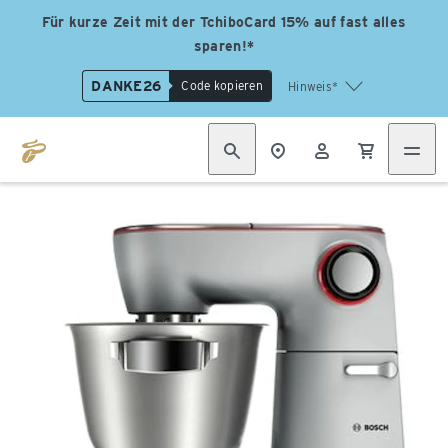
Für kurze Zeit mit der TchiboCard 15% auf fast alles
sparen!*
DANKE26
Code kopieren
Hinweis*