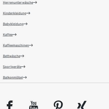
Herrenunterwäsche
Kinderkleidung
Babykleidung
Kaffee
Kaffeemaschinen
Bettwäsche
Sportgeräte
Balkonmöbel
facebook
youtube
pinterest
xing