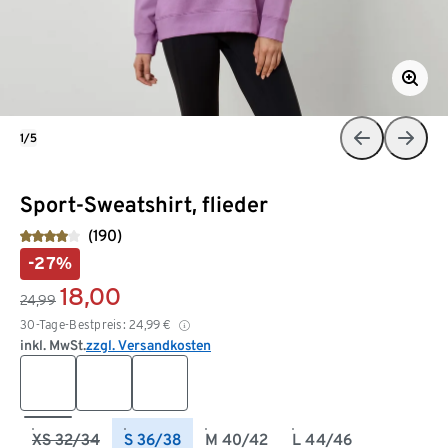
1/5
Sport-Sweatshirt, flieder
(190)
-27%
18,00
24,99
30-Tage-Bestpreis:
24,99
€
inkl. MwSt.
zzgl. Versandkosten
XS 32/34
S 36/38
M 40/42
L 44/46