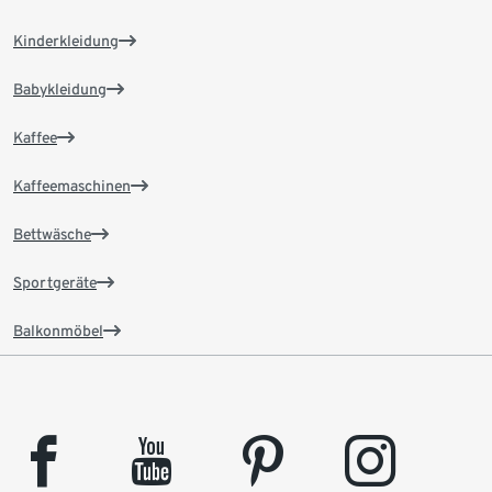
Kinderkleidung
Babykleidung
Kaffee
Kaffeemaschinen
Bettwäsche
Sportgeräte
Balkonmöbel
facebook
youtube
pinterest
instagram