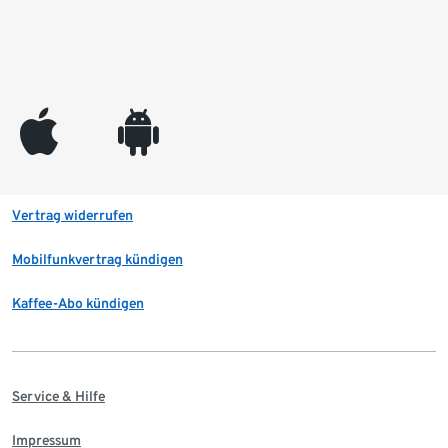
appleinc
android
Vertrag widerrufen
Mobilfunkvertrag kündigen
Kaffee-Abo kündigen
Service & Hilfe
Impressum