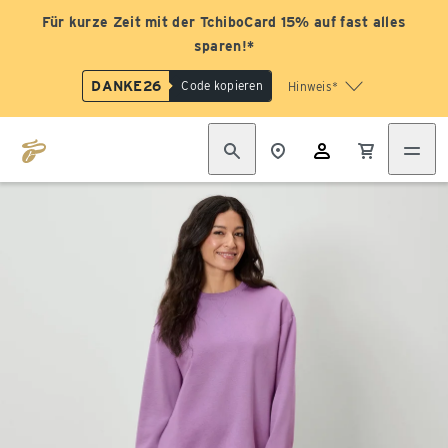
Für kurze Zeit mit der TchiboCard 15% auf fast alles
sparen!*
DANKE26
Code kopieren
Hinweis*