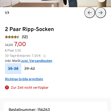
1/3
2 Paar Ripp-Socken
(12)
7,00
14,99
€/Paar
3,50
30-Tage-Bestpreis:
7,00
€
inkl. MwSt.
zzgl. Versandkosten
35-38
39-42
Richtige Größe ermitteln
Zur Zeit nicht verfügbar
Bestellnummer: 156263