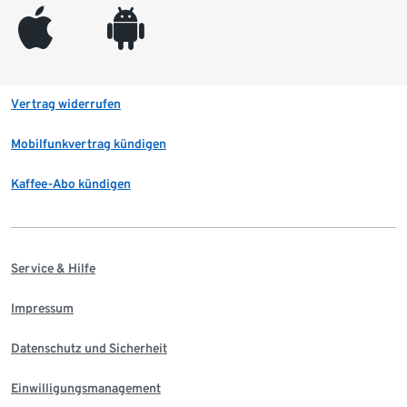
appleinc
android
Vertrag widerrufen
Mobilfunkvertrag kündigen
Kaffee-Abo kündigen
Service & Hilfe
Impressum
Datenschutz und Sicherheit
Einwilligungsmanagement