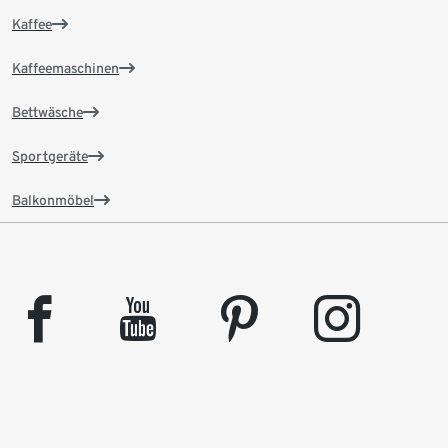
Kaffee
Kaffeemaschinen
Bettwäsche
Sportgeräte
Balkonmöbel
facebook
youtube
pinterest
instagram