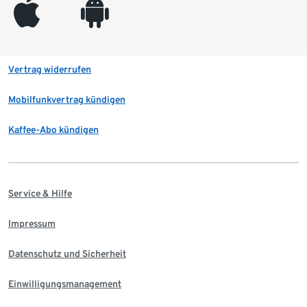
appleinc
android
Vertrag widerrufen
Mobilfunkvertrag kündigen
Kaffee-Abo kündigen
Service & Hilfe
Impressum
Datenschutz und Sicherheit
Einwilligungsmanagement