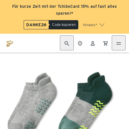
Für kurze Zeit mit der TchiboCard 15% auf fast alles
sparen!*
DANKE26
Code kopieren
Hinweis*