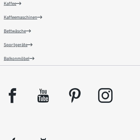
Kaffee
Kaffeemaschinen
Bettwäsche
Sportgeräte
Balkonmöbel
facebook
youtube
pinterest
instagram