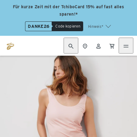
Für kurze Zeit mit der TchiboCard 15% auf fast alles
sparen!*
DANKE26
Code kopieren
Hinweis*