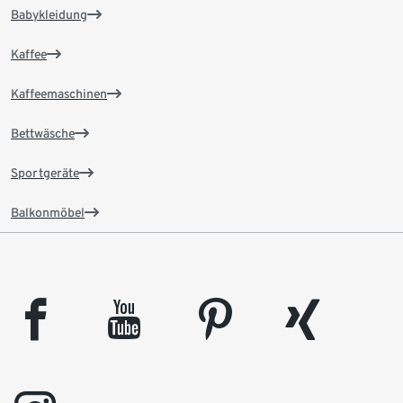
Babykleidung
Kaffee
Kaffeemaschinen
Bettwäsche
Sportgeräte
Balkonmöbel
facebook
youtube
pinterest
xing