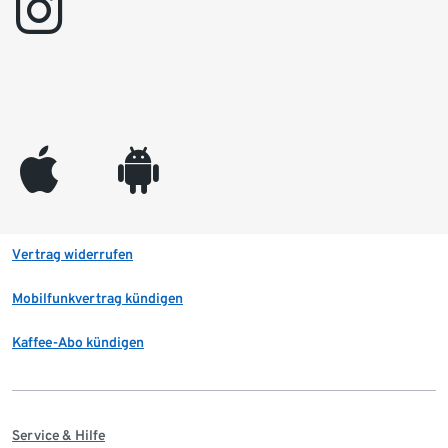
instagram
appleinc
android
Vertrag widerrufen
Mobilfunkvertrag kündigen
Kaffee-Abo kündigen
Service & Hilfe