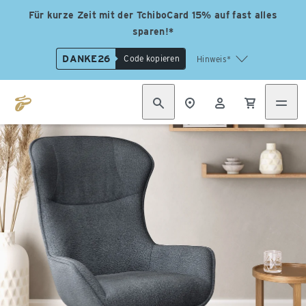
Für kurze Zeit mit der TchiboCard 15% auf fast alles
sparen!*
DANKE26
Code kopieren
Hinweis*