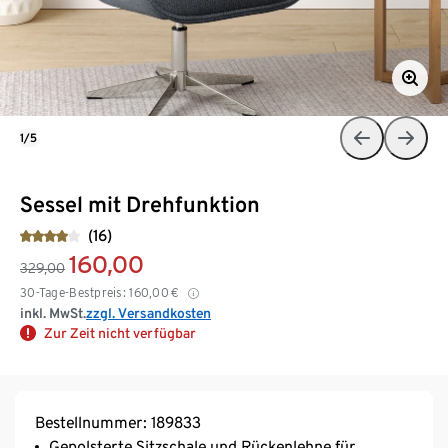
1/5
Sessel mit Drehfunktion
(16)
160,00
329,00
30-Tage-Bestpreis:
160,00
€
inkl. MwSt.
zzgl. Versandkosten
Zur Zeit nicht verfügbar
Bestellnummer: 189833
Gepolsterte Sitzschale und Rückenlehne für