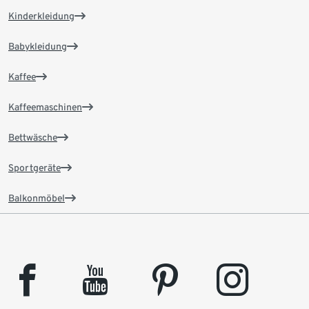
Kinderkleidung
Babykleidung
Kaffee
Kaffeemaschinen
Bettwäsche
Sportgeräte
Balkonmöbel
facebook
youtube
pinterest
instagram