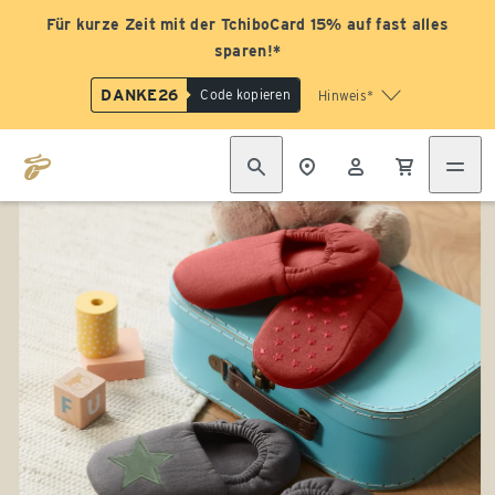
Für kurze Zeit mit der TchiboCard 15% auf fast alles
sparen!*
DANKE26
Code kopieren
Hinweis*