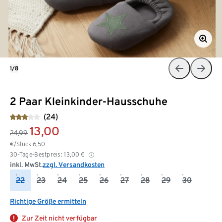
1/8
2 Paar Kleinkinder-Hausschuhe
(24)
13,00
24,99
€/Stück
6,50
30-Tage-Bestpreis:
13,00
€
inkl. MwSt.
zzgl. Versandkosten
22
23
24
25
26
27
28
29
30
Richtige Größe ermitteln
Zur Zeit nicht verfügbar