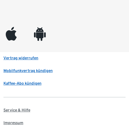
appleinc
android
Vertrag widerrufen
Mobilfunkvertrag kündigen
Kaffee-Abo kündigen
Service & Hilfe
Impressum