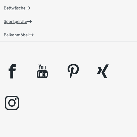
Bettwäsche
Sportgeräte
Balkonmöbel
facebook
youtube
pinterest
xing
instagram