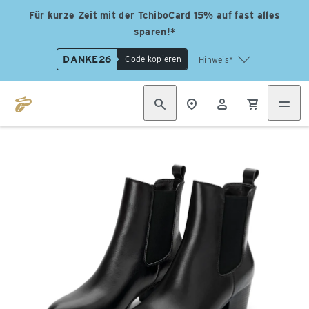
Für kurze Zeit mit der TchiboCard 15% auf fast alles
sparen!*
DANKE26
Code kopieren
Hinweis*