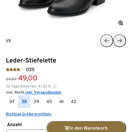
1/2
Leder-Stiefelette
(131)
49,00
69,99
30-Tage-Bestpreis:
41,00
€
inkl. MwSt.
inkl. Versandkosten
37
38
39
40
41
42
Richtige Größe ermitteln
Anzahl
In den Warenkorb