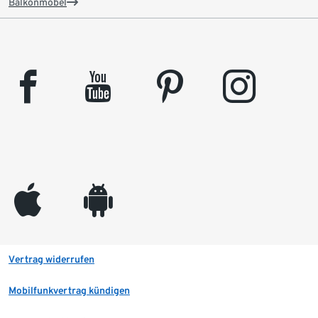
Balkonmöbel
facebook
youtube
pinterest
instagram
appleinc
android
Vertrag widerrufen
Mobilfunkvertrag kündigen