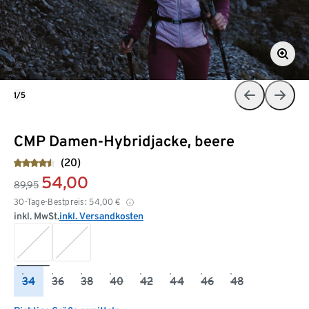
1/5
CMP Damen-Hybridjacke, beere
(20)
54,00
89,95
30-Tage-Bestpreis:
54,00
€
inkl. MwSt.
inkl. Versandkosten
34
36
38
40
42
44
46
48