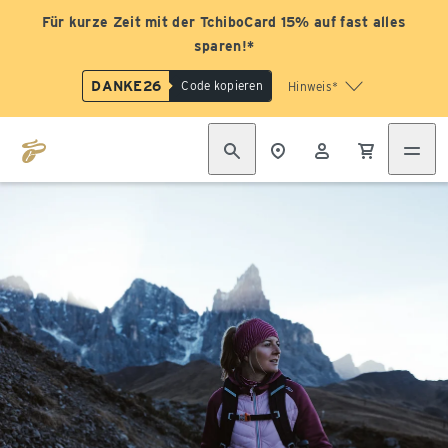
Für kurze Zeit mit der TchiboCard 15% auf fast alles
sparen!*
DANKE26
Code kopieren
Hinweis*