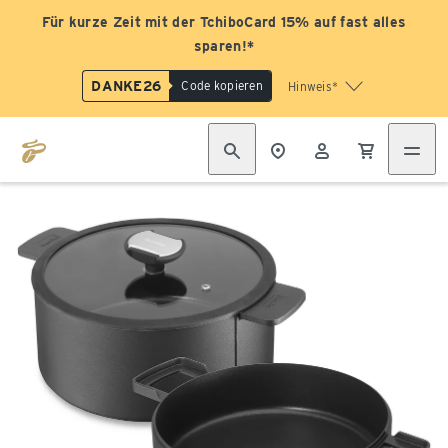
Für kurze Zeit mit der TchiboCard 15% auf fast alles
sparen!*
DANKE26
Code kopieren
Hinweis*