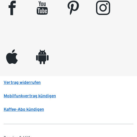
facebook
youtube
pinterest
instagram
appleinc
android
Vertrag widerrufen
Mobilfunkvertrag kündigen
Kaffee-Abo kündigen