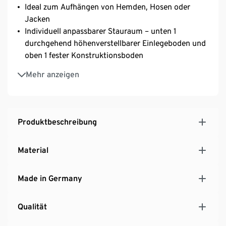
Ideal zum Aufhängen von Hemden, Hosen oder
Jacken
Individuell anpassbarer Stauraum – unten 1
durchgehend höhenverstellbarer Einlegeboden und
oben 1 fester Konstruktionsboden
Tür mit Griff aus hochwertigem, gebürstetem
Mehr anzeigen
Aluminium und lautlosem Soft-Close-Mechanismus
Stauraummöbel in zeitlosem Design – passt in jedes
Schlafzimmer
Gestell aus Eschen-Massivholz
Produktbeschreibung
MADE IN GERMANY
Material
Made in Germany
Qualität