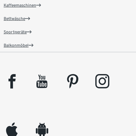
Kaffeemaschinen
Bettwäsche
Sportgeräte
Balkonmöbel
facebook
youtube
pinterest
instagram
appleinc
android