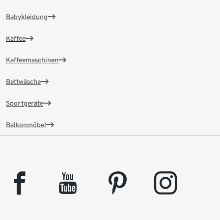
Babykleidung
Kaffee
Kaffeemaschinen
Bettwäsche
Sportgeräte
Balkonmöbel
facebook
youtube
pinterest
instagram