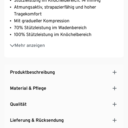
Stützleistung im Knöchelbereich: 14 mmHg
Atmungsaktiv, strapazierfähig und hoher
Tragekomfort
Mit gradueller Kompression
70% Stützleistung im Wadenbereich
100% Stützleistung im Knöchelbereich
Achillessehnenschutz: Spezielle Polsterung schützt
Mehr anzeigen
vor Reibung und beugt Scheuerstellen sowie Blasen
vor
Zehenschutz: Die verstärkte Sockenspitze schützt
vor Mikroverletzungen und Schuhdruck
Produktbeschreibung
Extraflache Zehennaht
Ristverstärkung wirkt dämpfend und minimiert
Material & Pflege
Reibung
Spezielle Mesh-Einstrickungen für optimales
Qualität
Fußklima
Lieferung & Rücksendung