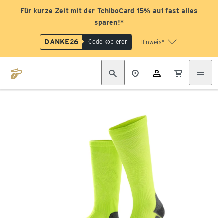
Für kurze Zeit mit der TchiboCard 15% auf fast alles
sparen!*
DANKE26
Code kopieren
Hinweis*