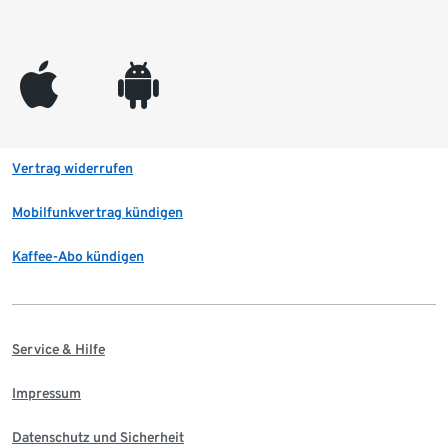
appleinc
android
Vertrag widerrufen
Mobilfunkvertrag kündigen
Kaffee-Abo kündigen
Service & Hilfe
Impressum
Datenschutz und Sicherheit