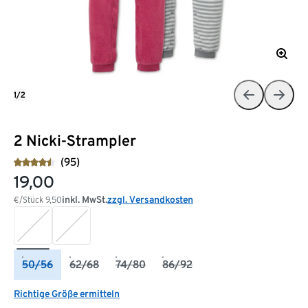
1/2
2 Nicki-Strampler
(95)
19,00
inkl. MwSt.
zzgl. Versandkosten
€/Stück
9,50
50/56
62/68
74/80
86/92
Richtige Größe ermitteln