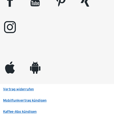
facebook
youtube
pinterest
xing
instagram
appleinc
android
Vertrag widerrufen
Mobilfunkvertrag kündigen
Kaffee-Abo kündigen