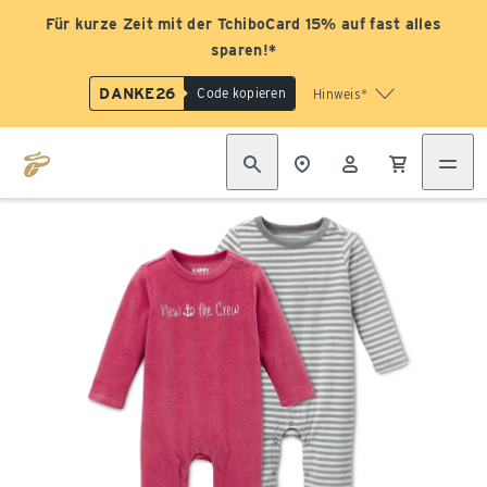
Für kurze Zeit mit der TchiboCard 15% auf fast alles
sparen!*
DANKE26
Code kopieren
Hinweis*