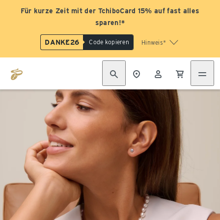
Für kurze Zeit mit der TchiboCard 15% auf fast alles
sparen!*
DANKE26
Code kopieren
Hinweis*