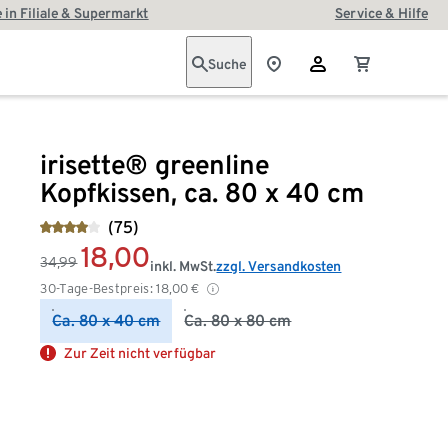
 in Filiale & Supermarkt
Service & Hilfe
Suche
irisette® greenline
Kopfkissen, ca. 80 x 40 cm
(75)
18,00
34,99
inkl. MwSt.
zzgl. Versandkosten
30-Tage-Bestpreis:
18,00
€
Ca. 80 x 40 cm
Ca. 80 x 80 cm
Zur Zeit nicht verfügbar