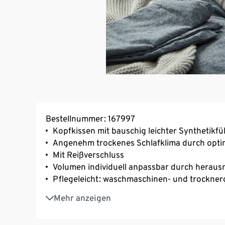
Bestellnummer: 167997
Kopfkissen mit bauschig leichter Synthetikfü
Angenehm trockenes Schlafklima durch opti
Mit Reißverschluss
Volumen individuell anpassbar durch herau
Pflegeleicht: waschmaschinen- und trockner
Bezug aus reiner, weicher Bio-Baumwolle
Mehr anzeigen
irisette® greenline: exklusiv entwickelt für T