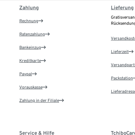
Zahlung
Lieferung
Gratisversan
Rechnung
Rücksendung
Ratenzahlung
Versandkost
Bankeinzug
Lieferzeit
Kreditkarte
Versandpart
Paypal
Packstation
Vorauskasse
Lieferadress
Zahlung in der Filiale
Service & Hilfe
TchiboCar