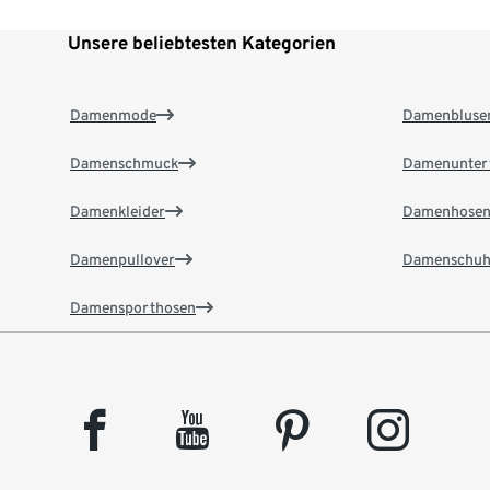
Unsere beliebtesten Kategorien
Damenmode
Damenbluse
Damenschmuck
Damenunter
Damenkleider
Damenhose
Damenpullover
Damenschuh
Damensporthosen
facebook
youtube
pinterest
instagram