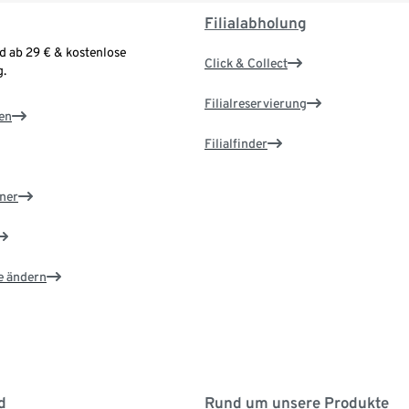
Filialabholung
d ab 29 € & kostenlose
Click & Collect
.
Filialreservierung
en
Filialfinder
ner
e ändern
d
Rund um unsere Produkte