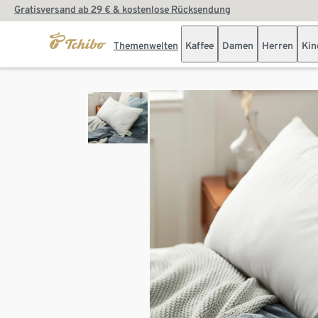
Gratisversand ab 29 € & kostenlose Rücksendung
Themenwelten
Kaffee
Damen
Herren
Kin