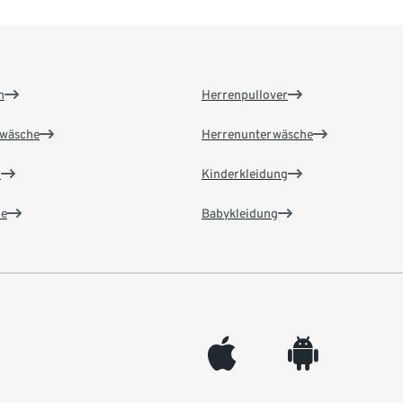
n
Herrenpullover
wäsche
Herrenunterwäsche
n
Kinderkleidung
e
Babykleidung
appleinc
android