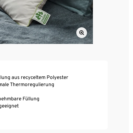
llung aus recyceltem Polyester
male Thermoregulierung
snehmbare Füllung
geeignet
chibo