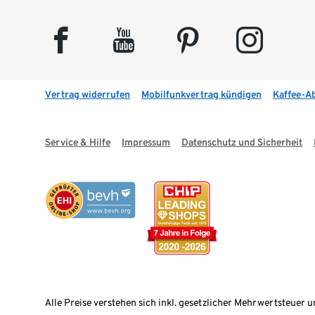
facebook
youtube
pinterest
instagram
Vertrag widerrufen
Mobilfunkvertrag kündigen
Kaffee-A
Service & Hilfe
Impressum
Datenschutz und Sicherheit
Alle Preise verstehen sich inkl. gesetzlicher Mehrwertsteuer u