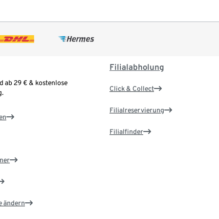
Filialabholung
d ab 29 € & kostenlose
Click & Collect
.
Filialreservierung
en
Filialfinder
ner
e ändern