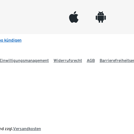
appleinc
android
bo kündigen
Einwilligungsmanagement
Widerrufsrecht
AGB
Barrierefreiheitse
nd zzgl.
Versandkosten