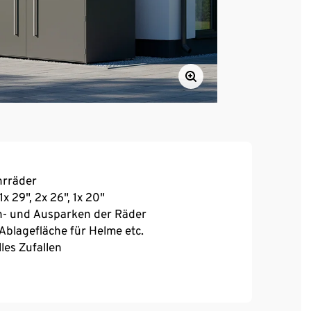
hrräder
x 29", 2x 26", 1x 20"
n- und Ausparken der Räder
Ablagefläche für Helme etc.
les Zufallen
ßbar
 Stahl