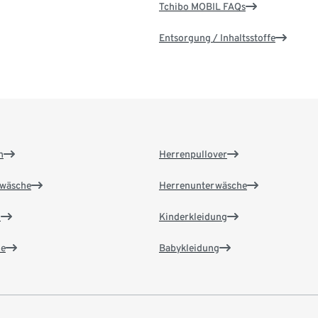
Tchibo MOBIL FAQs
Entsorgung / Inhaltsstoffe
n
Herrenpullover
wäsche
Herrenunterwäsche
n
Kinderkleidung
e
Babykleidung