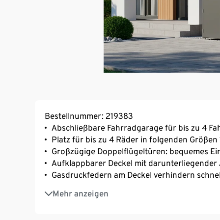
Bestellnummer: 219383
Abschließbare Fahrradgarage für bis zu 4 Fa
Platz für bis zu 4 Räder in folgenden Größen 1
Großzügige Doppelflügeltüren: bequemes Ei
Aufklappbarer Deckel mit darunterliegender 
Gasdruckfedern am Deckel verhindern schnel
Sicherheit im Fokus: per Türschloss abschlie
Mehr anzeigen
Stabile Konstruktion: Korpus aus verzinktem
Minimalistisches Design