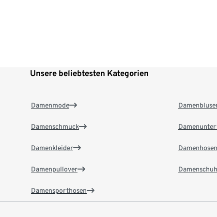
Unsere beliebtesten Kategorien
Damenmode
Damenbluse
Damenschmuck
Damenunter
Damenkleider
Damenhose
Damenpullover
Damenschuh
Damensporthosen