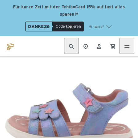
Für kurze Zeit mit der TchiboCard 15% auf fast alles
sparen!*
DANKE26
Code kopieren
Hinweis*