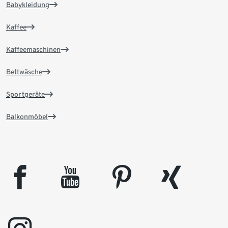
Babykleidung
Kaffee
Kaffeemaschinen
Bettwäsche
Sportgeräte
Balkonmöbel
facebook
youtube
pinterest
xing