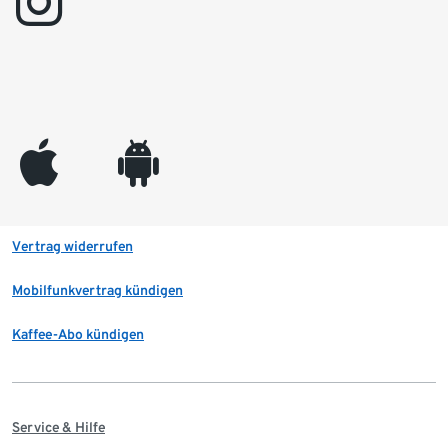
instagram
appleinc
android
Vertrag widerrufen
Mobilfunkvertrag kündigen
Kaffee-Abo kündigen
Service & Hilfe