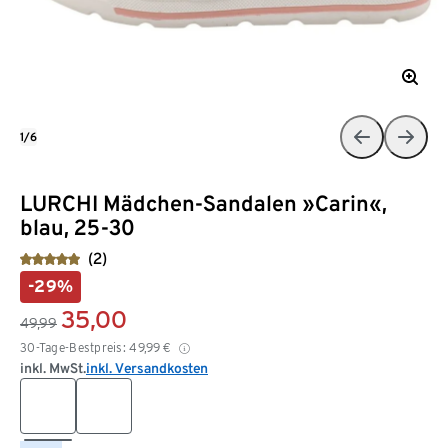
1/6
LURCHI Mädchen-Sandalen »Carin«,
blau, 25-30
(2)
-29%
35,00
49,99
30-Tage-Bestpreis:
49,99
€
inkl. MwSt.
inkl. Versandkosten