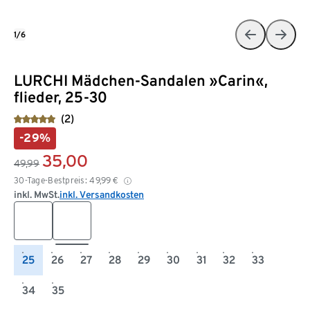
1/6
LURCHI Mädchen-Sandalen »Carin«,
flieder, 25-30
(2)
-29%
35,00
49,99
30-Tage-Bestpreis:
49,99
€
inkl. MwSt.
inkl. Versandkosten
25
26
27
28
29
30
31
32
33
34
35