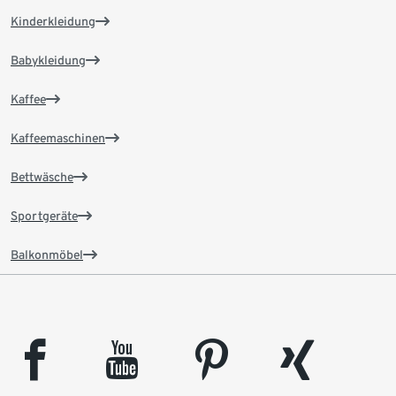
Kinderkleidung
Babykleidung
Kaffee
Kaffeemaschinen
Bettwäsche
Sportgeräte
Balkonmöbel
facebook
youtube
pinterest
xing