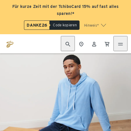
Für kurze Zeit mit der TchiboCard 15% auf fast alles
sparen!*
DANKE26
Code kopieren
Hinweis*