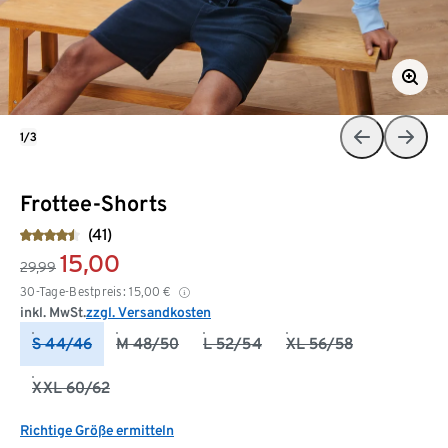
1/3
Frottee-Shorts
(41)
15,00
29,99
30-Tage-Bestpreis:
15,00
€
inkl. MwSt.
zzgl. Versandkosten
S 44/46
M 48/50
L 52/54
XL 56/58
XXL 60/62
Richtige Größe ermitteln