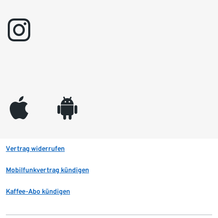
instagram
appleinc
android
Vertrag widerrufen
Mobilfunkvertrag kündigen
Kaffee-Abo kündigen