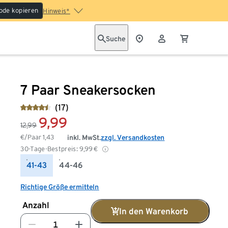
ode kopieren
Hinweis*
Suche
7 Paar Sneakersocken
(17)
9,99
12,99
€/Paar
1,43
inkl. MwSt.
zzgl. Versandkosten
30-Tage-Bestpreis:
9,99
€
41-43
44-46
Richtige Größe ermitteln
Anzahl
In den Warenkorb