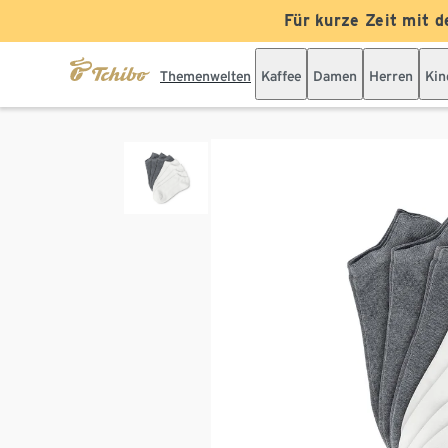
Für kurze Zeit mit d
Themenwelten
Kaffee
Damen
Herren
Kin