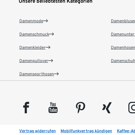
Unsere beliebtesten Kategorien
Damenmode
Damenbluse
Damenschmuck
Damenunter
Damenkleider
Damenhose
Damenpullover
Damenschuh
Damensporthosen
facebook
youtube
pinterest
xing
insta
Vertrag widerrufen
Mobilfunkvertrag kündigen
Kaffee-A