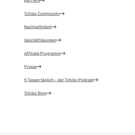
Karriere
Tchibo Community
Nachhaltigkeit
Geschäftskunden
Affiliate Programm
Presse
5 Tassen täglich – der Tchibo Podcast
Tchibo Blog