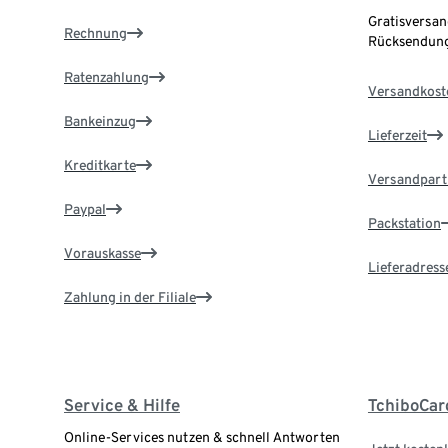
Gratisversan
Rechnung
Rücksendung
Ratenzahlung
Versandkost
Bankeinzug
Lieferzeit
Kreditkarte
Versandpart
Paypal
Packstation
Vorauskasse
Lieferadress
Zahlung in der Filiale
Service & Hilfe
TchiboCar
Online-Services nutzen & schnell Antworten