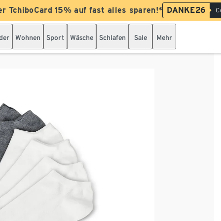
er TchiboCard 15% auf fast alles sparen!*
DANKE26
C
der
Wohnen
Sport
Wäsche
Schlafen
Sale
Mehr