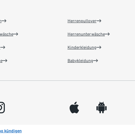
n
Herrenpullover
wäsche
Herrenunterwäsche
n
Kinderkleidung
e
Babykleidung
gram
appleinc
android
bo kündigen