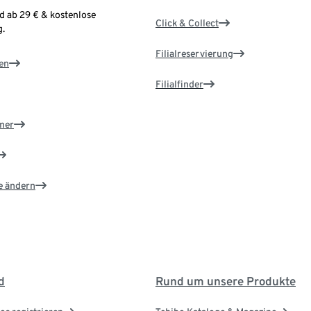
d ab 29 € & kostenlose
Click & Collect
.
Filialreservierung
en
Filialfinder
ner
e ändern
d
Rund um unsere Produkte