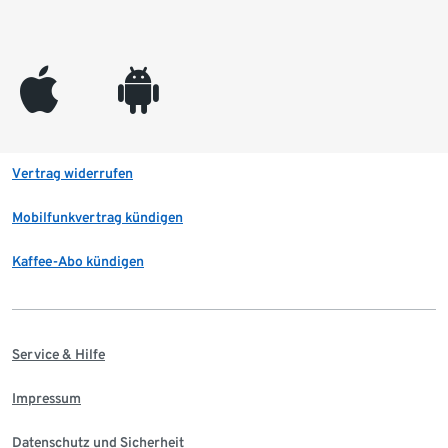
appleinc
android
Vertrag widerrufen
Mobilfunkvertrag kündigen
Kaffee-Abo kündigen
Service & Hilfe
Impressum
Datenschutz und Sicherheit