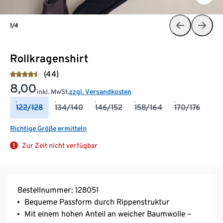
1/4
Rollkragenshirt
(44)
8,00
inkl. MwSt.
zzgl. Versandkosten
122/128
134/140
146/152
158/164
170/176
Richtige Größe ermitteln
Zur Zeit nicht verfügbar
Bestellnummer: 128051
Bequeme Passform durch Rippenstruktur
Mit einem hohen Anteil an weicher Baumwolle –