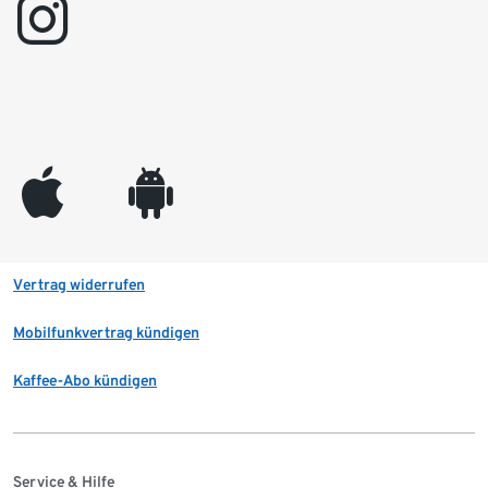
instagram
appleinc
android
Vertrag widerrufen
Mobilfunkvertrag kündigen
Kaffee-Abo kündigen
Service & Hilfe