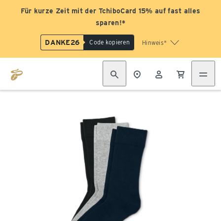
Für kurze Zeit mit der TchiboCard 15% auf fast alles
sparen!*
DANKE26
Code kopieren
Hinweis*