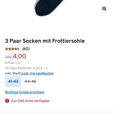
3 Paar Socken mit Frottiersohle
(60)
4,00
7,99
€/Paar
1,33
30-Tage-Bestpreis:
4,00
€
inkl. MwSt.
zzgl. Versandkosten
41-43
44-46
Richtige Größe ermitteln
Zur Zeit nicht verfügbar