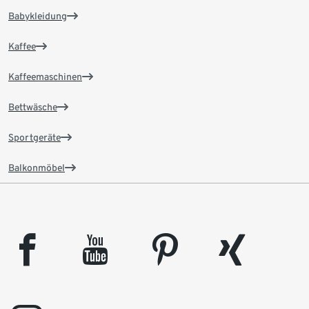
Babykleidung
Kaffee
Kaffeemaschinen
Bettwäsche
Sportgeräte
Balkonmöbel
facebook
youtube
pinterest
xing